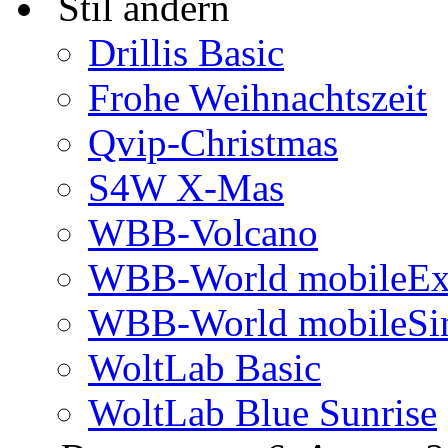
Stil ändern
Drillis Basic
Frohe Weihnachtszeit
Qvip-Christmas
S4W X-Mas
WBB-Volcano
WBB-World mobileEx
WBB-World mobileSi
WoltLab Basic
WoltLab Blue Sunrise