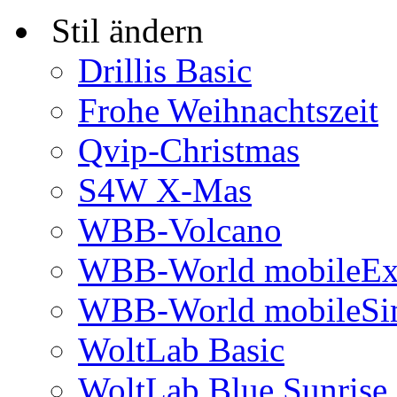
Stil ändern
Drillis Basic
Frohe Weihnachtszeit
Qvip-Christmas
S4W X-Mas
WBB-Volcano
WBB-World mobileEx
WBB-World mobileSi
WoltLab Basic
WoltLab Blue Sunrise