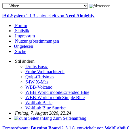
iAd-System
1.1.3, entwickelt von
Nerd Almighty
Forum
Statistik
Impressum
Nutzungsbestimmungen
Ungelesen
Suche
Stil ändern
Drillis Basic
Frohe Weihnachtszeit
Qvip-Christmas
S4W X-Mas
WBB-Volcano
WBB-World mobileExtended Blue
WBB-World mobileSimple Blue
WoltLab Basic
WoltLab Blue Sunrise
Freitag, 7. August 2026, 22:24
Zum Seitenanfang
Forensoftware:
Burning Board® 3.1.8
, entwickelt von
WoltLab®