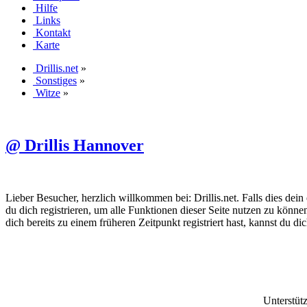
Hilfe
Links
Kontakt
Karte
Drillis.net
»
Sonstiges
»
Witze
»
@ Drillis Hannover
Lieber Besucher, herzlich willkommen bei: Drillis.net. Falls dies dein er
du dich registrieren, um alle Funktionen dieser Seite nutzen zu könn
dich bereits zu einem früheren Zeitpunkt registriert hast, kannst du di
Unterstüt