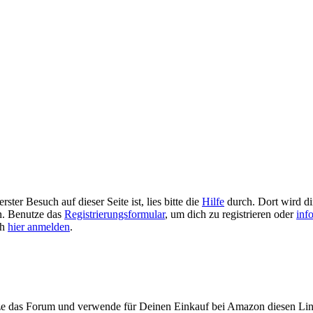
ster Besuch auf dieser Seite ist, lies bitte die
Hilfe
durch. Dort wird dir
en. Benutze das
Registrierungsformular
, um dich zu registrieren oder
inf
ch
hier anmelden
.
ze das Forum und verwende für Deinen Einkauf bei Amazon diesen Li