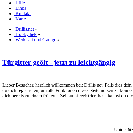
Hilfe
Links
Kontakt
Karte
Drillis.net
»
Hobbythek
»
Werkstatt und Garage
»
Türgitter geölt - jetzt zu leichtgängig
Lieber Besucher, herzlich willkommen bei: Drillis.net. Falls dies dein er
du dich registrieren, um alle Funktionen dieser Seite nutzen zu könn
dich bereits zu einem früheren Zeitpunkt registriert hast, kannst du di
Unterstüt