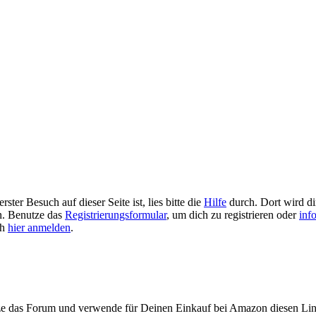
ster Besuch auf dieser Seite ist, lies bitte die
Hilfe
durch. Dort wird dir
en. Benutze das
Registrierungsformular
, um dich zu registrieren oder
inf
ch
hier anmelden
.
ze das Forum und verwende für Deinen Einkauf bei Amazon diesen Li