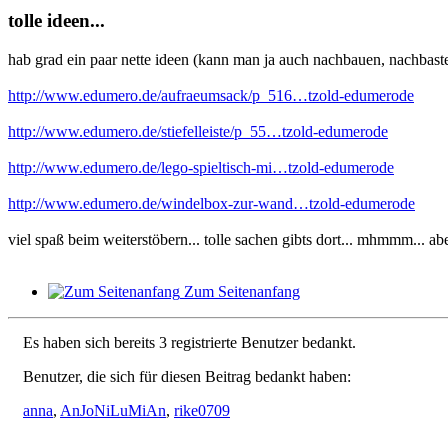
tolle ideen...
hab grad ein paar nette ideen (kann man ja auch nachbauen, nachbaste
http://www.edumero.de/aufraeumsack/p_516…tzold-edumerode
http://www.edumero.de/stiefelleiste/p_55…tzold-edumerode
http://www.edumero.de/lego-spieltisch-mi…tzold-edumerode
http://www.edumero.de/windelbox-zur-wand…tzold-edumerode
viel spaß beim weiterstöbern... tolle sachen gibts dort... mhmmm... aber
Zum Seitenanfang
Es haben sich bereits 3 registrierte Benutzer bedankt.
Benutzer, die sich für diesen Beitrag bedankt haben:
anna
,
AnJoNiLuMiAn
,
rike0709