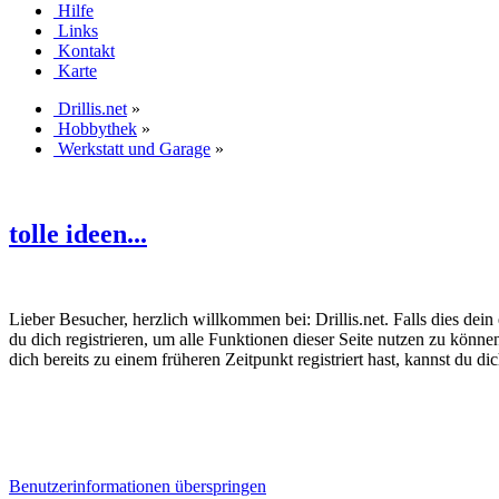
Hilfe
Links
Kontakt
Karte
Drillis.net
»
Hobbythek
»
Werkstatt und Garage
»
tolle ideen...
Lieber Besucher, herzlich willkommen bei: Drillis.net. Falls dies dein er
du dich registrieren, um alle Funktionen dieser Seite nutzen zu könn
dich bereits zu einem früheren Zeitpunkt registriert hast, kannst du di
Benutzerinformationen überspringen