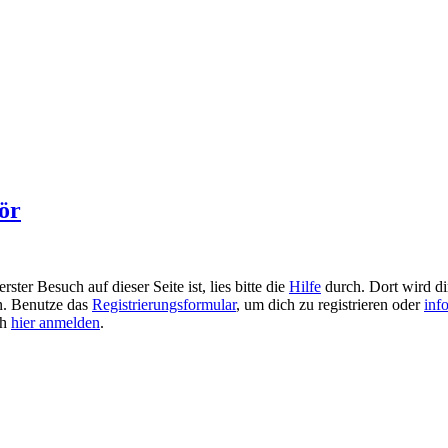
ör
ster Besuch auf dieser Seite ist, lies bitte die
Hilfe
durch. Dort wird dir
en. Benutze das
Registrierungsformular
, um dich zu registrieren oder
inf
ch
hier anmelden
.