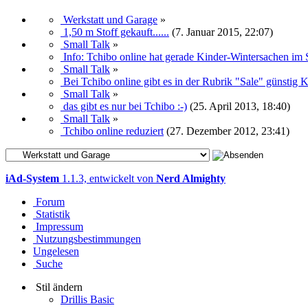
Werkstatt und Garage
»
1,50 m Stoff gekauft......
(7. Januar 2015, 22:07)
Small Talk
»
Info: Tchibo online hat gerade Kinder-Wintersachen i
Small Talk
»
Bei Tchibo online gibt es in der Rubrik "Sale" günstig
Small Talk
»
das gibt es nur bei Tchibo :-)
(25. April 2013, 18:40)
Small Talk
»
Tchibo online reduziert
(27. Dezember 2012, 23:41)
iAd-System
1.1.3, entwickelt von
Nerd Almighty
Forum
Statistik
Impressum
Nutzungsbestimmungen
Ungelesen
Suche
Stil ändern
Drillis Basic