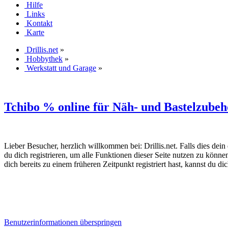
Hilfe
Links
Kontakt
Karte
Drillis.net
»
Hobbythek
»
Werkstatt und Garage
»
Tchibo % online für Näh- und Bastelzubeh
Lieber Besucher, herzlich willkommen bei: Drillis.net. Falls dies dein er
du dich registrieren, um alle Funktionen dieser Seite nutzen zu könn
dich bereits zu einem früheren Zeitpunkt registriert hast, kannst du di
Benutzerinformationen überspringen