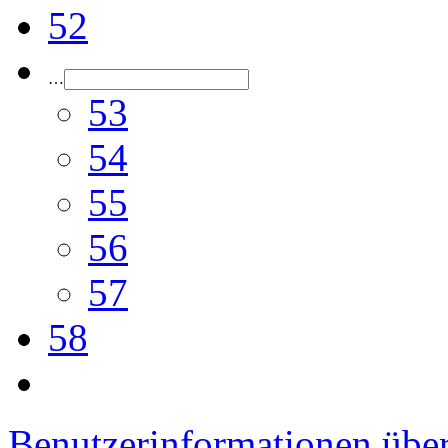
52
…
53
54
55
56
57
58
Benutzerinformationen übe