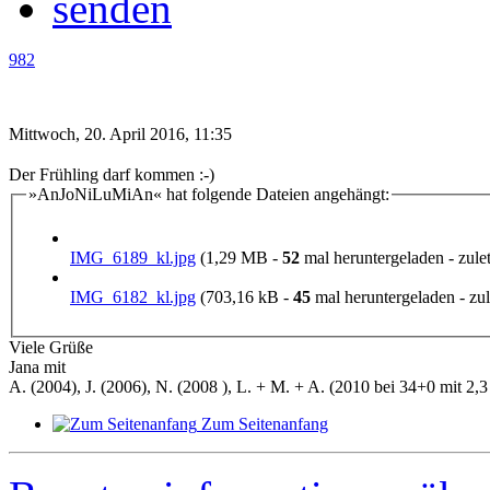
982
Mittwoch, 20. April 2016, 11:35
Der Frühling darf kommen :-)
»AnJoNiLuMiAn« hat folgende Dateien angehängt:
IMG_6189_kl.jpg
(1,29 MB -
52
mal heruntergeladen - zulet
IMG_6182_kl.jpg
(703,16 kB -
45
mal heruntergeladen - zul
Viele Grüße
Jana mit
A. (2004), J. (2006), N. (2008 ), L. + M. + A. (2010 bei 34+0 mit 2,3 
Zum Seitenanfang