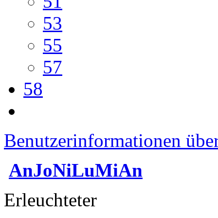
51
53
55
57
58
Benutzerinformationen übe
AnJoNiLuMiAn
Erleuchteter