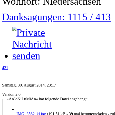
Wohnort: Niedersachsen
Danksagungen: 1115 / 413
421
Samstag, 30. August 2014, 23:17
Version 2.0
»AnJoNiLuMiAn« hat folgende Datei angehängt:
IMG_3562_kl.jpg
(191,51 kB -
39
mal heruntergeladen - zul