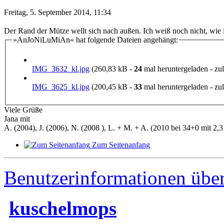
Freitag, 5. September 2014, 11:34
Der Rand der Mütze wellt sich nach außen. Ich weiß noch nicht, wie i
»AnJoNiLuMiAn« hat folgende Dateien angehängt:
IMG_3632_kl.jpg
(260,83 kB -
24
mal heruntergeladen - zul
IMG_3625_kl.jpg
(200,45 kB -
33
mal heruntergeladen - zul
Viele Grüße
Jana mit
A. (2004), J. (2006), N. (2008 ), L. + M. + A. (2010 bei 34+0 mit 2,3 
Zum Seitenanfang
Benutzerinformationen übe
kuschelmops