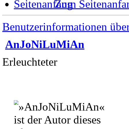
Zum Seitenanfa
Benutzerinformationen übe
AnJoNiLuMiAn
Erleuchteter