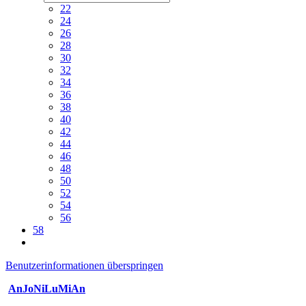
22
24
26
28
30
32
34
36
38
40
42
44
46
48
50
52
54
56
58
Benutzerinformationen überspringen
AnJoNiLuMiAn