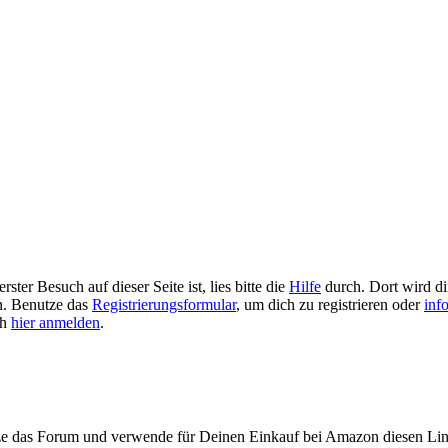
ster Besuch auf dieser Seite ist, lies bitte die
Hilfe
durch. Dort wird dir
en. Benutze das
Registrierungsformular
, um dich zu registrieren oder
inf
ch
hier anmelden
.
ze das Forum und verwende für Deinen Einkauf bei Amazon diesen Li