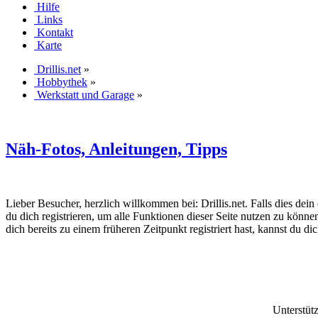
Hilfe
Links
Kontakt
Karte
Drillis.net
»
Hobbythek
»
Werkstatt und Garage
»
Näh-Fotos, Anleitungen, Tipps
Lieber Besucher, herzlich willkommen bei: Drillis.net. Falls dies dein er
du dich registrieren, um alle Funktionen dieser Seite nutzen zu könn
dich bereits zu einem früheren Zeitpunkt registriert hast, kannst du di
Unterstüt