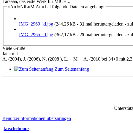
Taraaaa, das erste Werk für MICH ...
»AnJoNiLuMiAn« hat folgende Dateien angehängt:
IMG_2969_kl.jpg
(244,26 kB -
31
mal heruntergeladen - zul
IMG_2965_kl.jpg
(362,17 kB -
25
mal heruntergeladen - zul
Viele Grüße
Jana mit
A. (2004), J. (2006), N. (2008 ), L. + M. + A. (2010 bei 34+0 mit 2,3 
Zum Seitenanfang
Unterstüt
Benutzerinformationen überspringen
kuschelmops