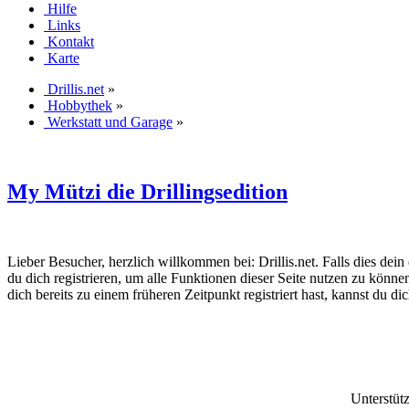
Hilfe
Links
Kontakt
Karte
Drillis.net
»
Hobbythek
»
Werkstatt und Garage
»
My Mützi die Drillingsedition
Lieber Besucher, herzlich willkommen bei: Drillis.net. Falls dies dein er
du dich registrieren, um alle Funktionen dieser Seite nutzen zu könn
dich bereits zu einem früheren Zeitpunkt registriert hast, kannst du di
Unterstüt