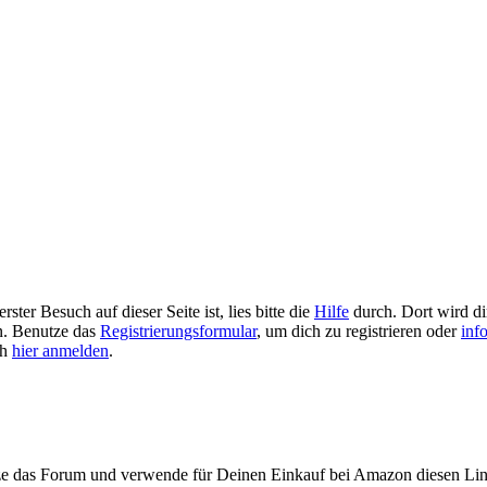
ster Besuch auf dieser Seite ist, lies bitte die
Hilfe
durch. Dort wird dir
en. Benutze das
Registrierungsformular
, um dich zu registrieren oder
inf
ch
hier anmelden
.
ze das Forum und verwende für Deinen Einkauf bei Amazon diesen Li