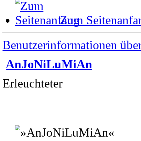
Zum Seitenanfa
Benutzerinformationen übe
AnJoNiLuMiAn
Erleuchteter