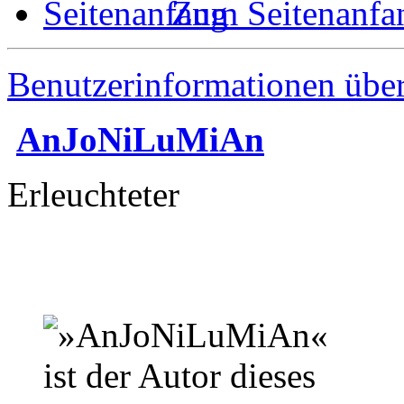
Zum Seitenanfa
Benutzerinformationen übe
AnJoNiLuMiAn
Erleuchteter