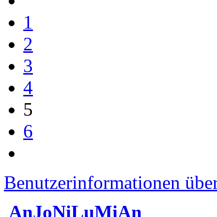
1
2
3
4
5
6
Benutzerinformationen übe
AnJoNiLuMiAn