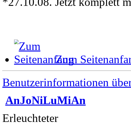
*27.10.08. Jetzt komplett 
Zum Seitenanfa
Benutzerinformationen übe
AnJoNiLuMiAn
Erleuchteter