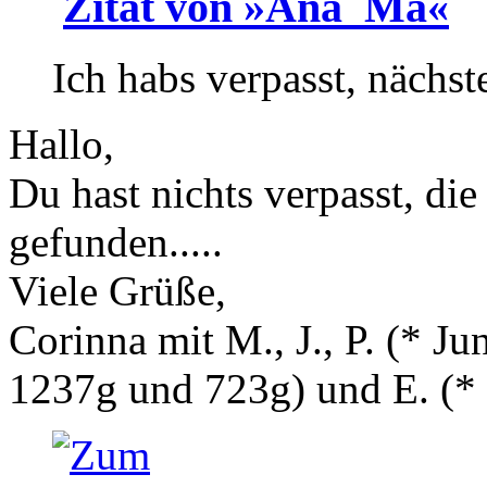
Zitat von »Ana_Ma«
Ich habs verpasst, nächst
Hallo,
Du hast nichts verpasst, die
gefunden.....
Viele Grüße,
Corinna mit M., J., P. (* 
1237g und 723g) und E. (
*