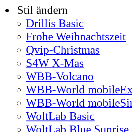
Stil ändern
Drillis Basic
Frohe Weihnachtszeit
Qvip-Christmas
S4W X-Mas
WBB-Volcano
WBB-World mobileEx
WBB-World mobileSi
WoltLab Basic
WoltLab Blue Sunrise