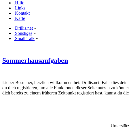
Hilfe
Links
Kontakt
Karte
Drillis.net
»
Sonstiges
»
Small Talk
»
Sommerhausaufgaben
Lieber Besucher, herzlich willkommen bei: Drillis.net. Falls dies dein er
du dich registrieren, um alle Funktionen dieser Seite nutzen zu könn
dich bereits zu einem früheren Zeitpunkt registriert hast, kannst du di
Unterstüt