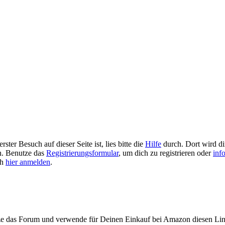
ster Besuch auf dieser Seite ist, lies bitte die
Hilfe
durch. Dort wird dir
en. Benutze das
Registrierungsformular
, um dich zu registrieren oder
inf
ch
hier anmelden
.
ze das Forum und verwende für Deinen Einkauf bei Amazon diesen Li