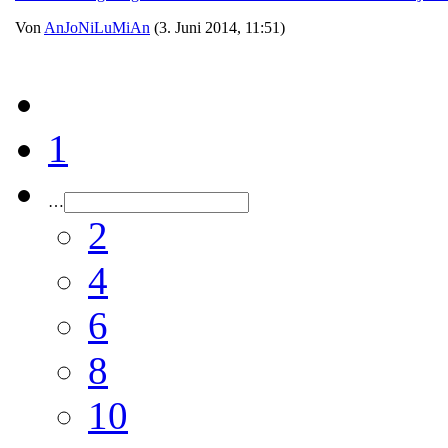
Von
AnJoNiLuMiAn
(3. Juni 2014, 11:51)
1
…
2
4
6
8
10