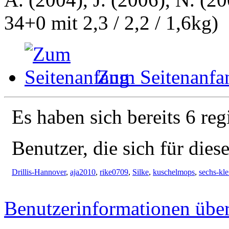
34+0 mit 2,3 / 2,2 / 1,6kg)
Zum Seitenanfa
Es haben sich bereits 6 reg
Benutzer, die sich für die
Drillis-Hannover
,
aja2010
,
rike0709
,
Silke
,
kuschelmops
,
sechs-kle
Benutzerinformationen übe