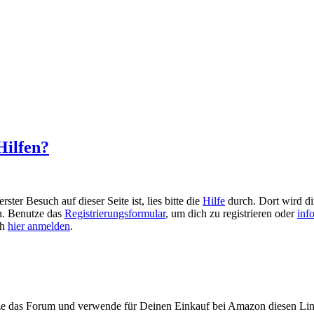
Hilfen?
ster Besuch auf dieser Seite ist, lies bitte die
Hilfe
durch. Dort wird dir
en. Benutze das
Registrierungsformular
, um dich zu registrieren oder
inf
ch
hier anmelden
.
ze das Forum und verwende für Deinen Einkauf bei Amazon diesen Li