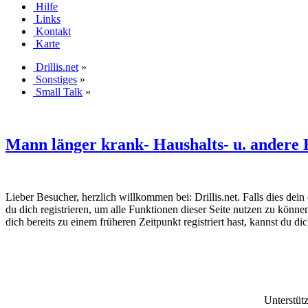
Hilfe
Links
Kontakt
Karte
Drillis.net
»
Sonstiges
»
Small Talk
»
Mann länger krank- Haushalts- u. andere 
Lieber Besucher, herzlich willkommen bei: Drillis.net. Falls dies dein er
du dich registrieren, um alle Funktionen dieser Seite nutzen zu könn
dich bereits zu einem früheren Zeitpunkt registriert hast, kannst du di
Unterstüt