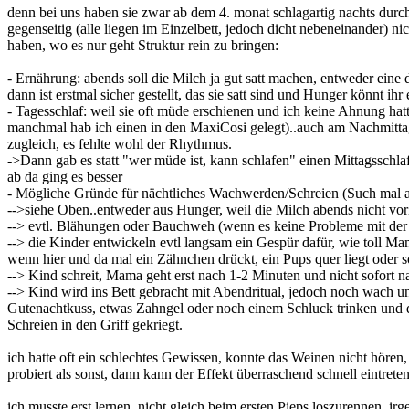
denn bei uns haben sie zwar ab dem 4. monat schlagartig nachts durch
gegenseitig (alle liegen im Einzelbett, jedoch dicht nebeneinander) 
haben, wo es nur geht Struktur rein zu bringen:
- Ernährung: abends soll die Milch ja gut satt machen, entweder eine
dann ist erstmal sicher gestellt, das sie satt sind und Hunger könnt ih
- Tagesschlaf: weil sie oft müde erschienen und ich keine Ahnung hat
manchmal hab ich einen in den MaxiCosi gelegt)..auch am Nachmitt
zugleich, es fehlte wohl der Rhythmus.
->Dann gab es statt "wer müde ist, kann schlafen" einen Mittagsschla
ab da ging es besser
- Mögliche Gründe für nächtliches Wachwerden/Schreien (Such mal a
-->siehe Oben..entweder aus Hunger, weil die Milch abends nicht vor
--> evtl. Blähungen oder Bauchweh (wenn es keine Probleme mit der 
--> die Kinder entwickeln evtl langsam ein Gespür dafür, wie toll M
wenn hier und da mal ein Zähnchen drückt, ein Pups quer liegt oder 
--> Kind schreit, Mama geht erst nach 1-2 Minuten und nicht sofort 
--> Kind wird ins Bett gebracht mit Abendritual, jedoch noch wach und
Gutenachtkuss, etwas Zahngel oder noch einem Schluck trinken und
Schreien in den Griff gekriegt.
ich hatte oft ein schlechtes Gewissen, konnte das Weinen nicht höre
probiert als sonst, dann kann der Effekt überraschend schnell eintreten
ich musste erst lernen, nicht gleich beim ersten Pieps loszurennen, i