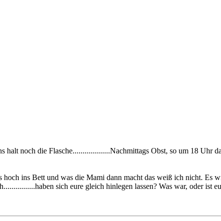
ens halt noch die Flasche...................Nachmittags Obst, so um 18 Uh
eht es hoch ins Bett und was die Mami dann macht das weiß ich nicht. Es 
h................haben sich eure gleich hinlegen lassen? Was war, oder ist e