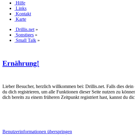
Hilfe
Links
Kontakt
Karte
Drillis.net
»
Sonstiges
»
Small Talk
»
Ernährung!
Lieber Besucher, herzlich willkommen bei: Drillis.net. Falls dies dein er
du dich registrieren, um alle Funktionen dieser Seite nutzen zu könn
dich bereits zu einem früheren Zeitpunkt registriert hast, kannst du di
Benutzerinformationen überspringen