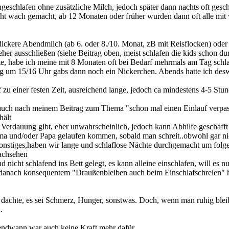
geschlafen ohne zusätzliche Milch, jedoch später dann nachts oft gesch
nicht wach gemacht, ab 12 Monaten oder früher wurden dann oft alle mit
 dickere Abendmilch (ab 6. oder 8./10. Monat, zB mit Reisflocken) oder
r eher ausschließen (siehe Beitrag oben, meist schlafen die kids schon du
te, habe ich meine mit 8 Monaten oft bei Bedarf mehrmals am Tag schla
ag um 15/16 Uhr gabs dann noch ein Nickerchen. Abends hatte ich des
f zu einer festen Zeit, ausreichend lange, jedoch ca mindestens 4-5 St
uch nach meinem Beitrag zum Thema "schon mal einen Einlauf verpass
hält
Verdauung gibt, eher unwahrscheinlich, jedoch kann Abhilfe geschaff
ama und/oder Papa gelaufen kommen, sobald man schreit..obwohl gar ni
sonstiges,haben wir lange und schlaflose Nächte durchgemacht um folge
nachsehen
 nicht schlafend ins Bett gelegt, es kann alleine einschlafen, will es
 danach konsequentem "Draußenbleiben auch beim Einschlafschreien" 
n, dachte, es sei Schmerz, Hunger, sonstwas. Doch, wenn man ruhig ble
.
rgendwann war auch keine Kraft mehr dafür..