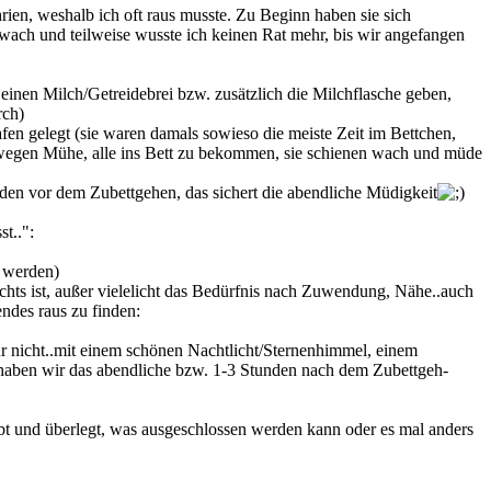
rien, weshalb ich oft raus musste. Zu Beginn haben sie sich
 wach und teilweise wusste ich keinen Rat mehr, bis wir angefangen
 einen Milch/Getreidebrei bzw. zusätzlich die Milchflasche geben,
rch)
fen gelegt (sie waren damals sowieso die meiste Zeit im Bettchen,
wegen Mühe, alle ins Bett zu bekommen, sie schienen wach und müde
unden vor dem Zubettgehen, das sichert die abendliche Müdigkeit
t..":
t werden)
chts ist, außer vielelicht das Bedürfnis nach Zuwendung, Nähe..auch
ndes raus zu finden:
 nur nicht..mit einem schönen Nachtlicht/Sternenhimmel, einem
haben wir das abendliche bzw. 1-3 Stunden nach dem Zubettgeh-
ibt und überlegt, was ausgeschlossen werden kann oder es mal anders