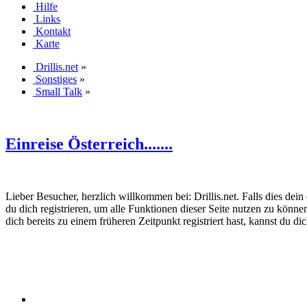
Hilfe
Links
Kontakt
Karte
Drillis.net
»
Sonstiges
»
Small Talk
»
Einreise Österreich.......
Lieber Besucher, herzlich willkommen bei: Drillis.net. Falls dies dein er
du dich registrieren, um alle Funktionen dieser Seite nutzen zu könn
dich bereits zu einem früheren Zeitpunkt registriert hast, kannst du di