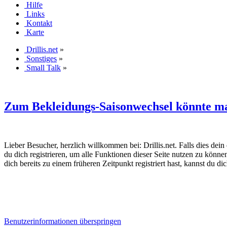
Hilfe
Links
Kontakt
Karte
Drillis.net
»
Sonstiges
»
Small Talk
»
Zum Bekleidungs-Saisonwechsel könnte man
Lieber Besucher, herzlich willkommen bei: Drillis.net. Falls dies dein er
du dich registrieren, um alle Funktionen dieser Seite nutzen zu könn
dich bereits zu einem früheren Zeitpunkt registriert hast, kannst du di
Benutzerinformationen überspringen