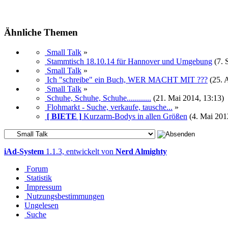
Ähnliche Themen
Small Talk
»
Stammtisch 18.10.14 für Hannover und Umgebung
(7. 
Small Talk
»
Ich "schreibe" ein Buch, WER MACHT MIT ???
(25. 
Small Talk
»
Schuhe, Schuhe, Schuhe............
(21. Mai 2014, 13:13)
Flohmarkt - Suche, verkaufe, tausche...
»
[ BIETE ]
Kurzarm-Bodys in allen Größen
(4. Mai 201
iAd-System
1.1.3, entwickelt von
Nerd Almighty
Forum
Statistik
Impressum
Nutzungsbestimmungen
Ungelesen
Suche