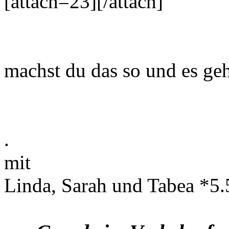
[attach=23][/attach]
machst du das so und es geh
.
mit
Linda, Sarah und Tabea *5.