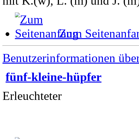
mit K.(w), L. (m) und J. (m
Zum Seitenanfa
Benutzerinformationen übe
fünf-kleine-hüpfer
Erleuchteter