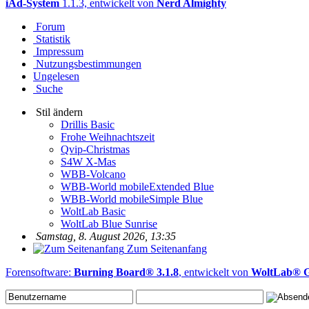
iAd-System
1.1.3, entwickelt von
Nerd Almighty
Forum
Statistik
Impressum
Nutzungsbestimmungen
Ungelesen
Suche
Stil ändern
Drillis Basic
Frohe Weihnachtszeit
Qvip-Christmas
S4W X-Mas
WBB-Volcano
WBB-World mobileExtended Blue
WBB-World mobileSimple Blue
WoltLab Basic
WoltLab Blue Sunrise
Samstag, 8. August 2026, 13:35
Zum Seitenanfang
Forensoftware:
Burning Board® 3.1.8
, entwickelt von
WoltLab®