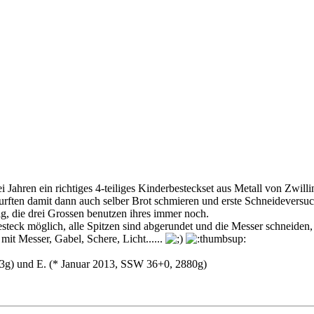
zwei Jahren ein richtiges 4-teiliges Kinderbesteckset aus Metall von Z
 durften damit dann auch selber Brot schmieren und erste Schneidevers
ig, die drei Grossen benutzen ihres immer noch.
teck möglich, alle Spitzen sind abgerundet und die Messer schneiden,
it Messer, Gabel, Schere, Licht......
3g) und E. (
* Januar 2013, SSW 36+0, 2880g)