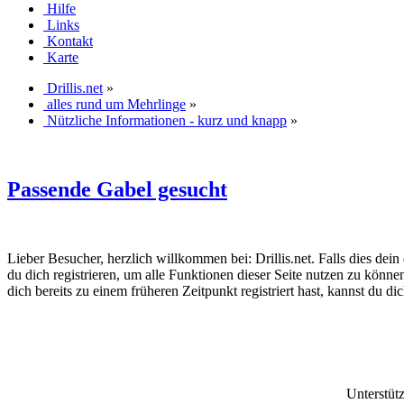
Hilfe
Links
Kontakt
Karte
Drillis.net
»
alles rund um Mehrlinge
»
Nützliche Informationen - kurz und knapp
»
Passende Gabel gesucht
Lieber Besucher, herzlich willkommen bei: Drillis.net. Falls dies dein er
du dich registrieren, um alle Funktionen dieser Seite nutzen zu könn
dich bereits zu einem früheren Zeitpunkt registriert hast, kannst du di
Unterstüt