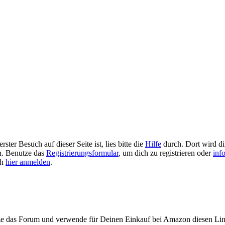
ster Besuch auf dieser Seite ist, lies bitte die
Hilfe
durch. Dort wird dir
en. Benutze das
Registrierungsformular
, um dich zu registrieren oder
inf
ch
hier anmelden
.
ze das Forum und verwende für Deinen Einkauf bei Amazon diesen Li