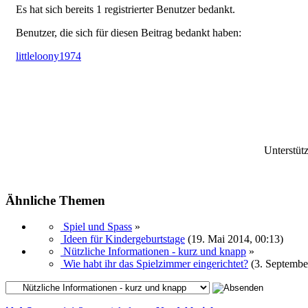
Es hat sich bereits 1 registrierter Benutzer bedankt.
Benutzer, die sich für diesen Beitrag bedankt haben:
littleloony1974
Unterstüt
Ähnliche Themen
Spiel und Spass
»
Ideen für Kindergeburtstage
(19. Mai 2014, 00:13)
Nützliche Informationen - kurz und knapp
»
Wie habt ihr das Spielzimmer eingerichtet?
(3. Septembe