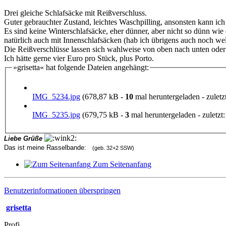
Drei gleiche Schlafsäcke mit Reißverschluss.
Guter gebrauchter Zustand, leichtes Waschpilling, ansonsten kann ic
Es sind keine Winterschlafsäcke, eher dünner, aber nicht so dünn w
natürlich auch mit Innenschlafsäcken (hab ich übrigens auch noch we
Die Reißverschlüsse lassen sich wahlweise von oben nach unten oder
Ich hätte gerne vier Euro pro Stück, plus Porto.
»grisetta« hat folgende Dateien angehängt:
IMG_5234.jpg
(678,87 kB -
10
mal heruntergeladen - zuletzt
IMG_5235.jpg
(679,75 kB -
3
mal heruntergeladen - zuletzt:
Liebe Grüße
Das ist meine Rasselbande:
(geb. 32+2 SSW)
Zum Seitenanfang
Benutzerinformationen überspringen
grisetta
Profi