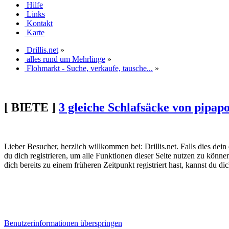
Hilfe
Links
Kontakt
Karte
Drillis.net
»
alles rund um Mehrlinge
»
Flohmarkt - Suche, verkaufe, tausche...
»
[ BIETE ]
3 gleiche Schlafsäcke von pipapo
Lieber Besucher, herzlich willkommen bei: Drillis.net. Falls dies dein er
du dich registrieren, um alle Funktionen dieser Seite nutzen zu könn
dich bereits zu einem früheren Zeitpunkt registriert hast, kannst du di
Benutzerinformationen überspringen