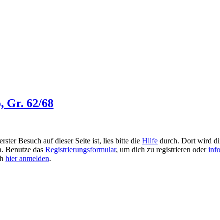
, Gr. 62/68
ster Besuch auf dieser Seite ist, lies bitte die
Hilfe
durch. Dort wird dir
en. Benutze das
Registrierungsformular
, um dich zu registrieren oder
inf
ch
hier anmelden
.