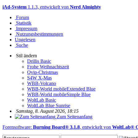
iAd-System
1.1.3, entwickelt von
Nerd Almighty
Forum
Statistik
Impressum
Nutzungsbestimmungen
Ungelesen
Suche
Stil ändern
Drillis Basic
Frohe Weihnachtszeit
Qvip-Christmas
S4W X-Mas
WBB-Volcano
WBB-World mobileExtended Blue
WBB-World mobileSimple Blue
WoltLab Basic
WoltLab Blue Sunrise
Samstag, 8. August 2026, 18:15
Zum Seitenanfang
Forensoftware:
Burning Board® 3.1.8
, entwickelt von
WoltLab®