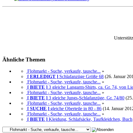
Unterstüt
Ähnliche Themen
Flohmarkt - Suche, verkaufe, tausche...
»
[ ERLEDIGT ]
Schlafanzüge Größe 68
(26. Januar 20
Flohmarkt - Suche, verkaufe, tausche...
»
[ BIETE ]
3 gleiche Langarm-Shirts, ca. Gr. 74, von Li
Flohmarkt - Suche, verkaufe, tausche...
»
[ BIETE ]
3 gleiche Jungs-Schlafanzüge, Gr. 74/80
(25
Flohmarkt - Suche, verkaufe, tausche...
»
[ SUCHE ]
gleiche Oberteile in 80 - 86
(14. Januar 201
Flohmarkt - Suche, verkaufe, tausche...
»
[ BIETE ]
Kleidung, Schlafsäcke, Taufkleidchen, Buch