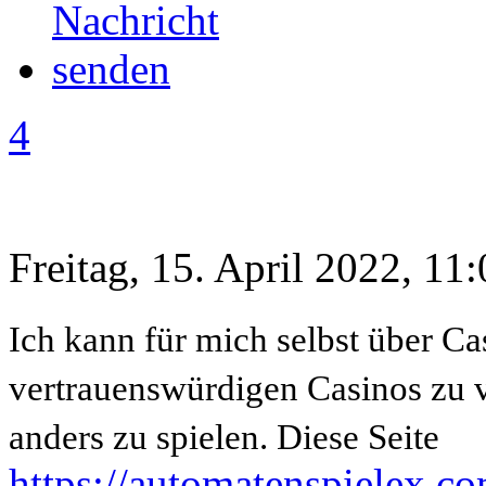
4
Freitag, 15. April 2022, 11
Ich kann für mich selbst über Cas
vertrauenswürdigen Casinos zu v
anders zu spielen. Diese Seite
https://automatenspielex.c