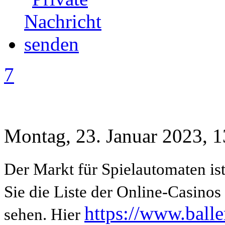
7
Montag, 23. Januar 2023, 1
Der Markt für Spielautomaten is
Sie die Liste der Online-Casino
https://www.ball
sehen. Hier