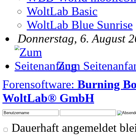
WoltLab Basic
WoltLab Blue Sunrise
Donnerstag, 6. August 2
Zum Seitenanfa
Forensoftware:
Burning Bo
WoltLab® GmbH
Dauerhaft angemeldet ble