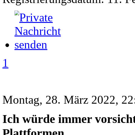
1
Montag, 28. März 2022, 22
Ich würde immer vorsichti
Plattformen