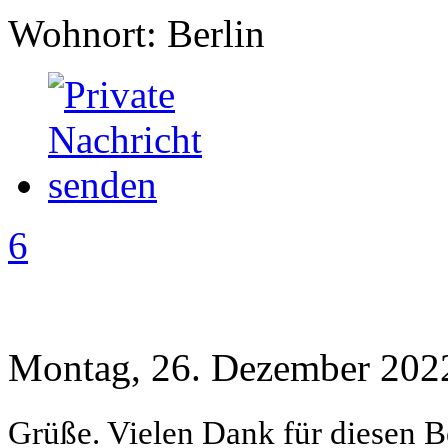
Wohnort: Berlin
6
Montag, 26. Dezember 2022
Grüße. Vielen Dank für diesen B