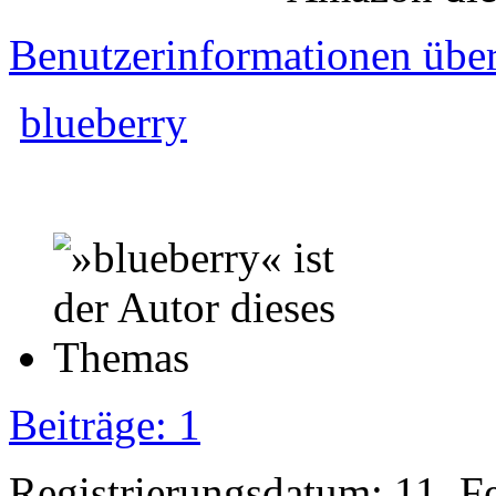
Benutzerinformationen übe
blueberry
Beiträge: 1
Registrierungsdatum: 11. F