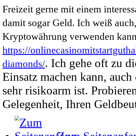
Freizeit gerne mit einem interes
damit sogar Geld. Ich weiß auch,
Kryptowährung verwenden kann
https://onlinecasinomitstartguth
. Ich gehe oft zu d
diamonds/
Einsatz machen kann, auch 
sehr risikoarm ist. Probieren
Gelegenheit, Ihren Geldbeut