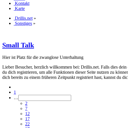
Kontakt
Karte
Drillis.net
»
Sonstiges
»
Small Talk
Hier ist Platz für die zwanglose Unterhaltung
Lieber Besucher, herzlich willkommen bei: Drillis.net. Falls dies dein er
du dich registrieren, um alle Funktionen dieser Seite nutzen zu könn
dich bereits zu einem früheren Zeitpunkt registriert hast, kannst du di
1
…
2
7
12
17
22