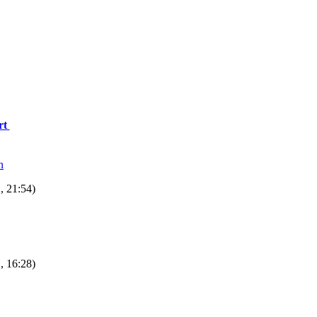
rt
n
, 21:54)
, 16:28)