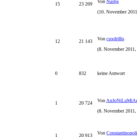
Von
Nastja
15
23 269
(10. November 2011
Von
cuxdrillis
12
21 143
(8. November 2011,
0
832
keine Antwort
Von
AnJoNiLuMiA
1
20 724
(8. November 2011,
Von
Constantinopoli
1
20 913