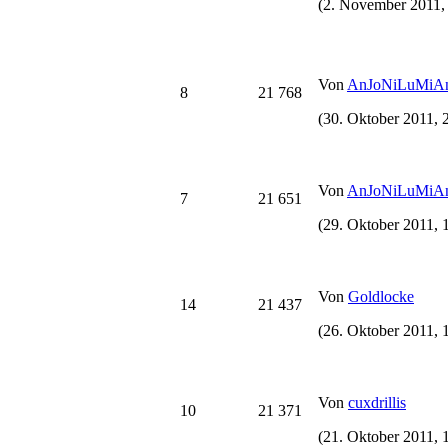
(2. November 2011,
Von
AnJoNiLuMiA
8
21 768
(30. Oktober 2011, 
Von
AnJoNiLuMiA
7
21 651
(29. Oktober 2011, 
Von
Goldlocke
14
21 437
(26. Oktober 2011, 
Von
cuxdrillis
10
21 371
(21. Oktober 2011, 