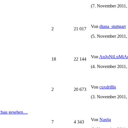
(7. November 2011,
Von
diana_stuttgart
2
21 017
(5. November 2011,
Von
AnJoNiLuMiA
18
22 144
(4. November 2011,
Von
cuxdrillis
2
20 673
(3. November 2011,
chau gesehen....
Von
Nastja
7
4 343