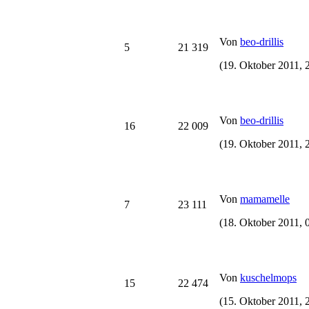
Von
beo-drillis
5
21 319
(19. Oktober 2011, 
Von
beo-drillis
16
22 009
(19. Oktober 2011, 
Von
mamamelle
7
23 111
(18. Oktober 2011, 
Von
kuschelmops
15
22 474
(15. Oktober 2011, 