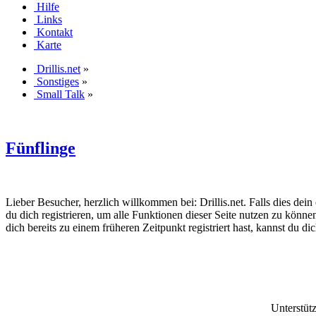
Hilfe
Links
Kontakt
Karte
Drillis.net
»
Sonstiges
»
Small Talk
»
Fünflinge
Lieber Besucher, herzlich willkommen bei: Drillis.net. Falls dies dein er
du dich registrieren, um alle Funktionen dieser Seite nutzen zu könn
dich bereits zu einem früheren Zeitpunkt registriert hast, kannst du di
Unterstüt