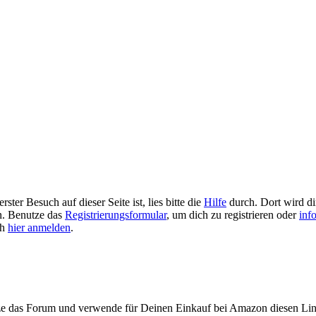
ster Besuch auf dieser Seite ist, lies bitte die
Hilfe
durch. Dort wird dir
en. Benutze das
Registrierungsformular
, um dich zu registrieren oder
inf
ch
hier anmelden
.
ze das Forum und verwende für Deinen Einkauf bei Amazon diesen Li