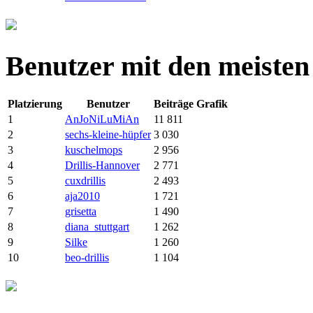
Benutzer mit den meisten
Platzierung
Benutzer
Beiträge
Grafik
1
AnJoNiLuMiAn
11 811
2
sechs-kleine-hüpfer
3 030
3
kuschelmops
2 956
4
Drillis-Hannover
2 771
5
cuxdrillis
2 493
6
aja2010
1 721
7
grisetta
1 490
8
diana_stuttgart
1 262
9
Silke
1 260
10
beo-drillis
1 104