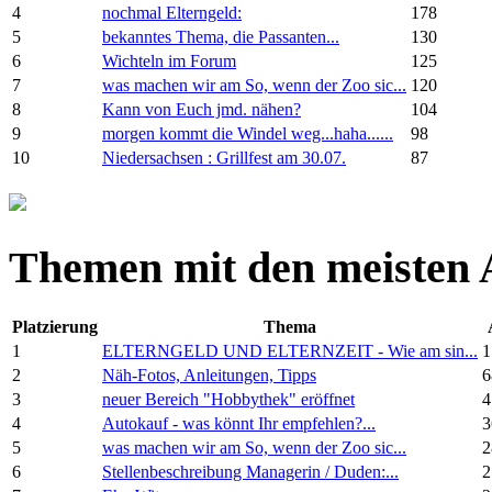
4
nochmal Elterngeld:
178
5
bekanntes Thema, die Passanten...
130
6
Wichteln im Forum
125
7
was machen wir am So, wenn der Zoo sic...
120
8
Kann von Euch jmd. nähen?
104
9
morgen kommt die Windel weg...haha......
98
10
Niedersachsen : Grillfest am 30.07.
87
Themen mit den meisten 
Platzierung
Thema
1
ELTERNGELD UND ELTERNZEIT - Wie am sin...
1
2
Näh-Fotos, Anleitungen, Tipps
6
3
neuer Bereich "Hobbythek" eröffnet
4
4
Autokauf - was könnt Ihr empfehlen?...
3
5
was machen wir am So, wenn der Zoo sic...
2
6
Stellenbeschreibung Managerin / Duden:...
2