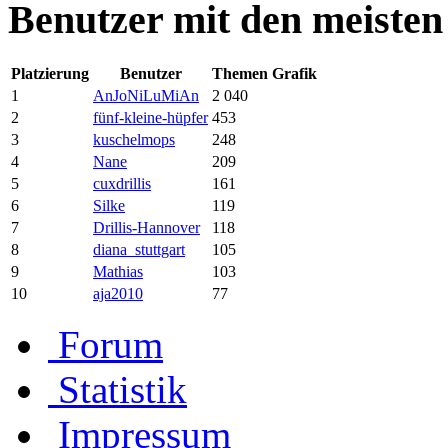
Benutzer mit den meisten
Platzierung
Benutzer
Themen
Grafik
1
AnJoNiLuMiAn
2 040
2
fünf-kleine-hüpfer
453
3
kuschelmops
248
4
Nane
209
5
cuxdrillis
161
6
Silke
119
7
Drillis-Hannover
118
8
diana_stuttgart
105
9
Mathias
103
10
aja2010
77
Forum
Statistik
Impressum