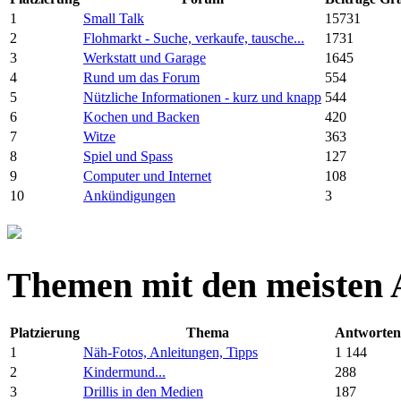
1
Small Talk
15731
2
Flohmarkt - Suche, verkaufe, tausche...
1731
3
Werkstatt und Garage
1645
4
Rund um das Forum
554
5
Nützliche Informationen - kurz und knapp
544
6
Kochen und Backen
420
7
Witze
363
8
Spiel und Spass
127
9
Computer und Internet
108
10
Ankündigungen
3
Themen mit den meisten 
Platzierung
Thema
Antworten
1
Näh-Fotos, Anleitungen, Tipps
1 144
2
Kindermund...
288
3
Drillis in den Medien
187