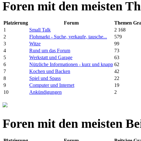
Foren mit den meisten T
Platzierung
Forum
Themen
Gra
1
Small Talk
2 168
2
Flohmarkt - Suche, verkaufe, tausche...
579
3
Witze
99
4
Rund um das Forum
73
5
Werkstatt und Garage
63
6
Nützliche Informationen - kurz und knapp
62
7
Kochen und Backen
42
8
Spiel und Spass
22
9
Computer und Internet
19
10
Ankündigungen
2
Foren mit den meisten Be
Platzierung
Forum
Beiträge
Gra