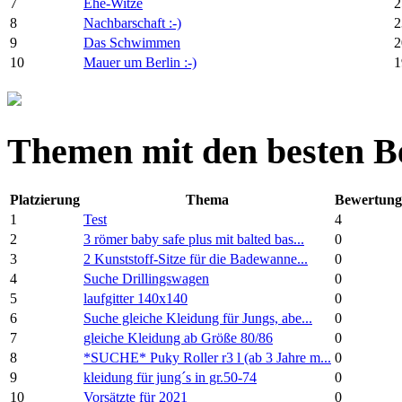
7
Ehe-Witze
2
8
Nachbarschaft :-)
2
9
Das Schwimmen
2
10
Mauer um Berlin :-)
1
Themen mit den besten 
Platzierung
Thema
Bewertung
1
Test
4
2
3 römer baby safe plus mit balted bas...
0
3
2 Kunststoff-Sitze für die Badewanne...
0
4
Suche Drillingswagen
0
5
laufgitter 140x140
0
6
Suche gleiche Kleidung für Jungs, abe...
0
7
gleiche Kleidung ab Größe 80/86
0
8
*SUCHE* Puky Roller r3 l (ab 3 Jahre m...
0
9
kleidung für jung´s in gr.50-74
0
10
Vorsätzte für 2021
0