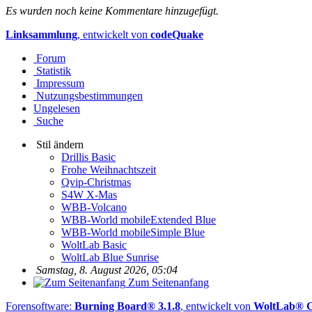
Es wurden noch keine Kommentare hinzugefügt.
Linksammlung
, entwickelt von
codeQuake
Forum
Statistik
Impressum
Nutzungsbestimmungen
Ungelesen
Suche
Stil ändern
Drillis Basic
Frohe Weihnachtszeit
Qvip-Christmas
S4W X-Mas
WBB-Volcano
WBB-World mobileExtended Blue
WBB-World mobileSimple Blue
WoltLab Basic
WoltLab Blue Sunrise
Samstag, 8. August 2026, 05:04
Zum Seitenanfang
Forensoftware:
Burning Board® 3.1.8
, entwickelt von
WoltLab®