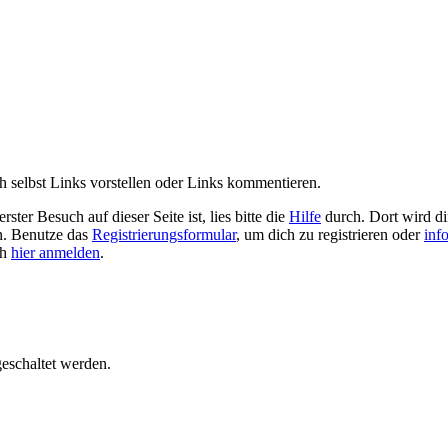
 selbst Links vorstellen oder Links kommentieren.
ster Besuch auf dieser Seite ist, lies bitte die
Hilfe
durch. Dort wird dir
en. Benutze das
Registrierungsformular
, um dich zu registrieren oder
inf
ch
hier anmelden
.
geschaltet werden.