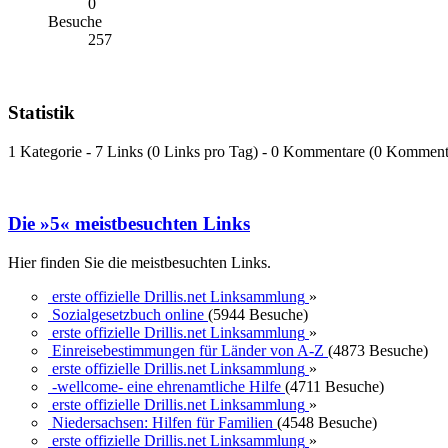
0
Besuche
257
Statistik
1 Kategorie - 7 Links (0 Links pro Tag) - 0 Kommentare (0 Komment
Die »5« meistbesuchten Links
Hier finden Sie die meistbesuchten Links.
erste offizielle Drillis.net Linksammlung
»
Sozialgesetzbuch online
(5944 Besuche)
erste offizielle Drillis.net Linksammlung
»
Einreisebestimmungen für Länder von A-Z
(4873 Besuche)
erste offizielle Drillis.net Linksammlung
»
-wellcome- eine ehrenamtliche Hilfe
(4711 Besuche)
erste offizielle Drillis.net Linksammlung
»
Niedersachsen: Hilfen für Familien
(4548 Besuche)
erste offizielle Drillis.net Linksammlung
»