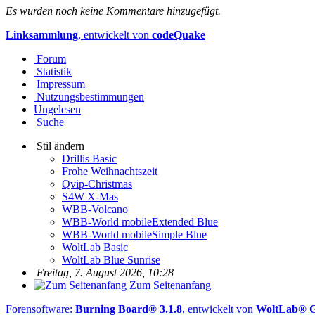
Es wurden noch keine Kommentare hinzugefügt.
Linksammlung
, entwickelt von
codeQuake
Forum
Statistik
Impressum
Nutzungsbestimmungen
Ungelesen
Suche
Stil ändern
Drillis Basic
Frohe Weihnachtszeit
Qvip-Christmas
S4W X-Mas
WBB-Volcano
WBB-World mobileExtended Blue
WBB-World mobileSimple Blue
WoltLab Basic
WoltLab Blue Sunrise
Freitag, 7. August 2026, 10:28
Zum Seitenanfang
Forensoftware:
Burning Board® 3.1.8
, entwickelt von
WoltLab®