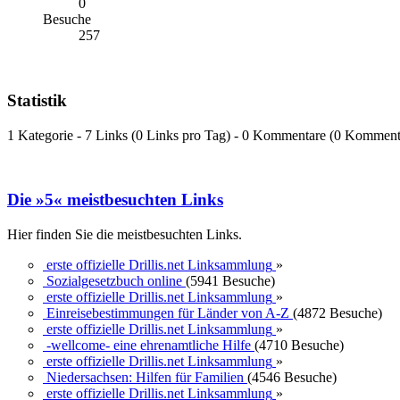
0
Besuche
257
Statistik
1 Kategorie - 7 Links (0 Links pro Tag) - 0 Kommentare (0 Komment
Die »5« meistbesuchten Links
Hier finden Sie die meistbesuchten Links.
erste offizielle Drillis.net Linksammlung
»
Sozialgesetzbuch online
(5941 Besuche)
erste offizielle Drillis.net Linksammlung
»
Einreisebestimmungen für Länder von A-Z
(4872 Besuche)
erste offizielle Drillis.net Linksammlung
»
-wellcome- eine ehrenamtliche Hilfe
(4710 Besuche)
erste offizielle Drillis.net Linksammlung
»
Niedersachsen: Hilfen für Familien
(4546 Besuche)
erste offizielle Drillis.net Linksammlung
»