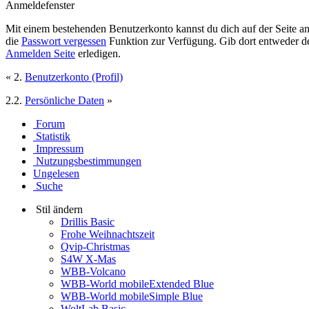
Anmeldefenster
Mit einem bestehenden Benutzerkonto kannst du dich auf der Seite 
die
Passwort vergessen
Funktion zur Verfügung. Gib dort entweder d
Anmelden Seite
erledigen.
« 2.
Benutzerkonto (Profil)
2.2.
Persönliche Daten
»
Forum
Statistik
Impressum
Nutzungsbestimmungen
Ungelesen
Suche
Stil ändern
Drillis Basic
Frohe Weihnachtszeit
Qvip-Christmas
S4W X-Mas
WBB-Volcano
WBB-World mobileExtended Blue
WBB-World mobileSimple Blue
WoltLab Basic