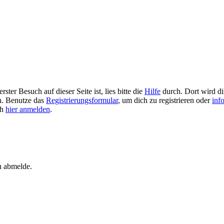
ster Besuch auf dieser Seite ist, lies bitte die
Hilfe
durch. Dort wird dir
en. Benutze das
Registrierungsformular
, um dich zu registrieren oder
inf
ch
hier anmelden
.
h abmelde.