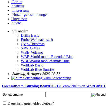
Forum
Statistik
Impressum
Nutzungsbestimmungen
Ungelesen
Suche
Stil ändern
Drillis Basic
Frohe Weihnachtszeit
Qvip-Christmas
S4W X-Mas
WBB-Volcano
WBB-World mobileExtended Blue
WBB-World mobileSimple Blue
WoltLab Basic
WoltLab Blue Sunrise
Samstag, 8. August 2026, 03:56
Zum Seitenanfang
Forensoftware:
Burning Board® 3.1.8
, entwickelt von
WoltLab®
Dauerhaft angemeldet bleiben?